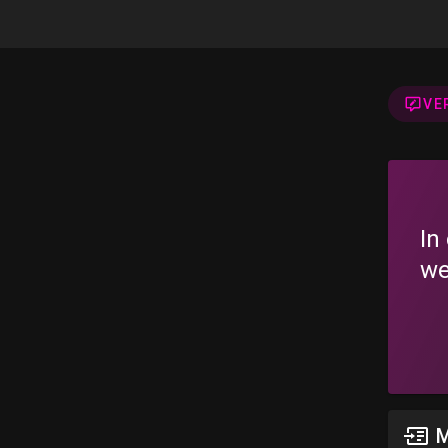
VE
In
we
M