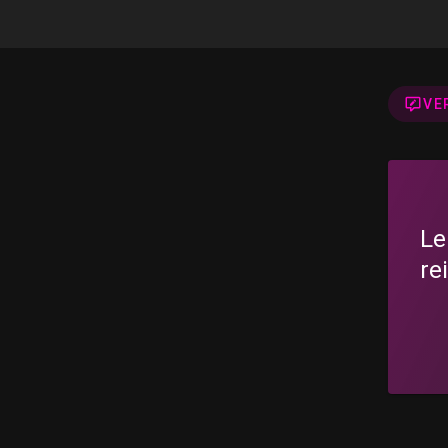
VE
Le
re