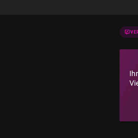
VE
Ih
Vi